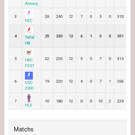
Annecy
3
26
240
12
7
0
5
0
310
28
H2C
4
25
230
12
6
1
5
0
351
31
Tefal
HB
5
22
220
12
5
0
7
0
315
31
HBC
FSGT
6
19
220
12
4
0
7
1
266
30
USC
2000
7
10
180
12
0
0
10
2
229
39
HLS
Matchs