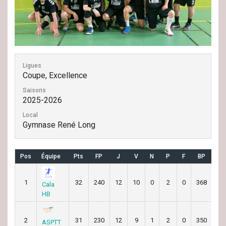
Ligues
Coupe, Excellence
Saisons
2025-2026
Local
Gymnase René Long
Pos
Équipe
Pts
FP
J
V
N
P
F
BP
B
1
32
240
12
10
0
2
0
368
28
Cala
HB
2
31
230
12
9
1
2
0
350
29
ASPTT