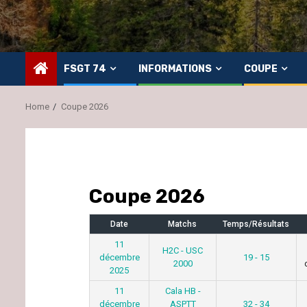
FSGT 74
INFORMATIONS
COUPE
Home
Coupe 2026
Coupe 2026
Date
Matchs
Temps/Résultats
11
H2C - USC
décembre
19 - 15
2000
2025
11
Cala HB -
décembre
ASPTT
32 - 34