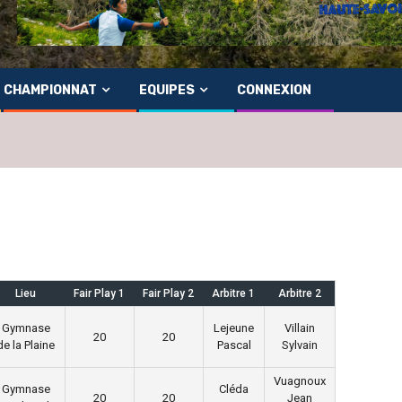
CHAMPIONNAT
EQUIPES
CONNEXION
Lieu
Fair Play 1
Fair Play 2
Arbitre 1
Arbitre 2
Gymnase
Lejeune
Villain
20
20
de la Plaine
Pascal
Sylvain
Vuagnoux
Gymnase
Cléda
20
20
Jean