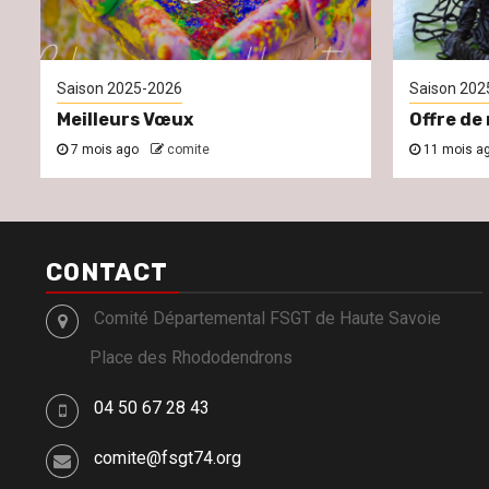
Saison 2025-2026
Saison 202
Meilleurs Vœux
Offre de 
7 mois ago
comite
11 mois a
CONTACT
Comité Départemental FSGT de Haute Savoie
Place des Rhododendrons
04 50 67 28 43
comite@fsgt74.org