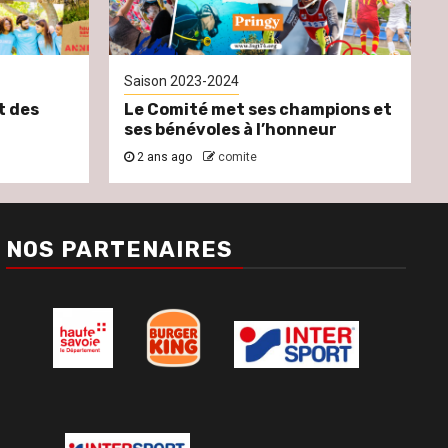
Saison 2023-2024
t des
Le Comité met ses champions et
ses bénévoles à l’honneur
2 ans ago
comite
NOS PARTENAIRES