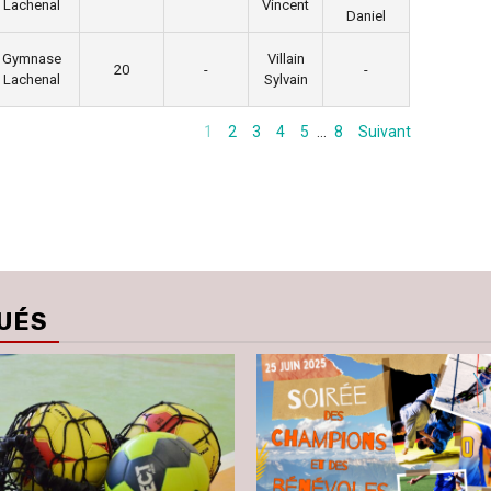
Lachenal
Vincent
Daniel
Gymnase
Villain
20
-
-
Lachenal
Sylvain
1
2
3
4
5
…
8
Suivant
UÉS