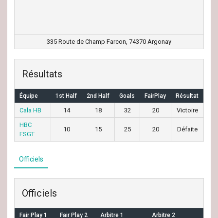
335 Route de Champ Farcon, 74370 Argonay
Résultats
Équipe
1st Half
2nd Half
Goals
FairPlay
Résultat
Cala HB
14
18
32
20
Victoire
HBC
10
15
25
20
Défaite
FSGT
Officiels
Officiels
Fair Play 1
Fair Play 2
Arbitre 1
Arbitre 2