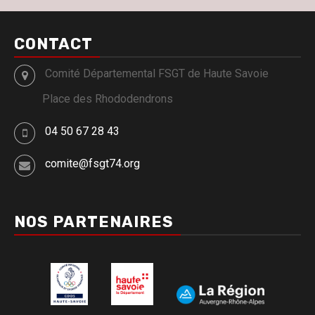
CONTACT
Comité Départemental FSGT de Haute Savoie
Place des Rhododendrons
04 50 67 28 43
comite@fsgt74.org
NOS PARTENAIRES