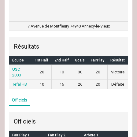
7 Avenue de Montfleury 74940 Annecy-le-Vieux
Résultats
Équipe
1st Half
2nd Half
Goals
FairPlay
Résultat
USC
20
10
30
20
Victoire
2000
Tefal HB
10
16
26
20
Défaite
Officiels
Officiels
Fair Play 1
Fair Play 2
Arbitre 1