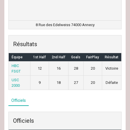
8 Rue des Edelweiss 74000 Annecy
Résultats
Équipe
1st Half
2nd Half
Goals
FairPlay
Résultat
HBC
12
16
28
20
Victoire
FSGT
USC
9
18
27
20
Défaite
2000
Officiels
Officiels