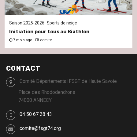
Saison 2025-2026
Sports de neige
Initiation pour tous au Biathlon
7 mois ago
comite
CONTACT
Comité Départemental FSGT de Haute Savoie
Place des Rhododendrons
74000 ANNECY
04 50 67 28 43
comite@fsgt74.org