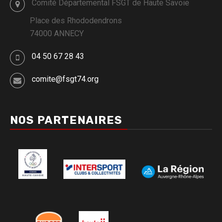
Comité Départemental FSGT de Haute Savoie
Place des Rhododendrons
74000 ANNECY
04 50 67 28 43
comite@fsgt74.org
NOS PARTENAIRES