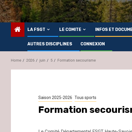
LA FSGT
LE COMITE
INFOS ET DOCUM
AUTRES DISCIPLINES
CONNEXION
Home
2026
juin
5
Formation secourisme
Saison 2025-2026
Tous sports
Formation secouri
Le Comité Départemental FSGT Haute-Savoie