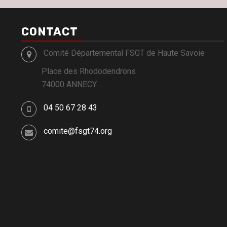
CONTACT
Comité Départemental FSGT de Haute Savoie
Place des Rhododendrons
74000 ANNECY
04 50 67 28 43
comite@fsgt74.org