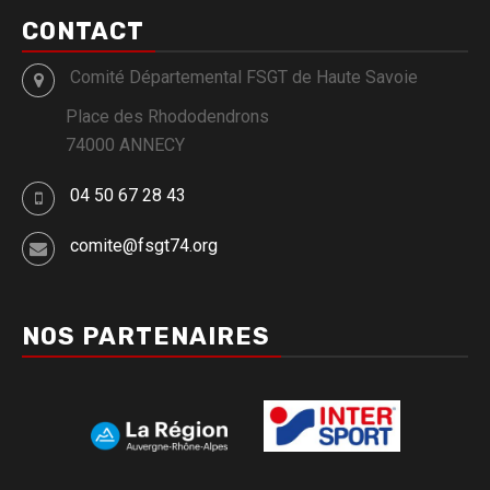
CONTACT
Comité Départemental FSGT de Haute Savoie
Place des Rhododendrons
74000 ANNECY
04 50 67 28 43
comite@fsgt74.org
NOS PARTENAIRES