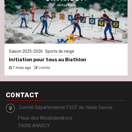
Saison 2025-2026
Sports de neige
Initiation pour tous au Biathlon
7 mois ago
comite
CONTACT
Comité Départemental FSGT de Haute Savoie
Place des Rhododendrons
74000 ANNECY