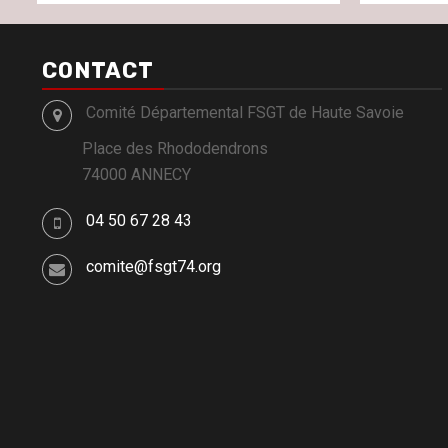
CONTACT
Comité Départemental FSGT de Haute Savoie
Place des Rhododendrons
74000 ANNECY
04 50 67 28 43
comite@fsgt74.org