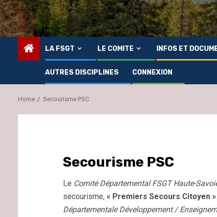
LA FSGT
LE COMITE
INFOS ET DOCUM
AUTRES DISCIPLINES
CONNEXION
Home
Secourisme PSC
Secourisme PSC
Le
Comité Départemental FSGT Haute-Savoi
secourisme,
« Premiers Secours Citoyen »
Départementale Développement / Enseignem