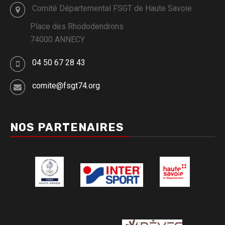
Comité Départemental FSGT de Haute Savoie
Place des Rhododendrons
74000 ANNECY
04 50 67 28 43
comite@fsgt74.org
NOS PARTENAIRES