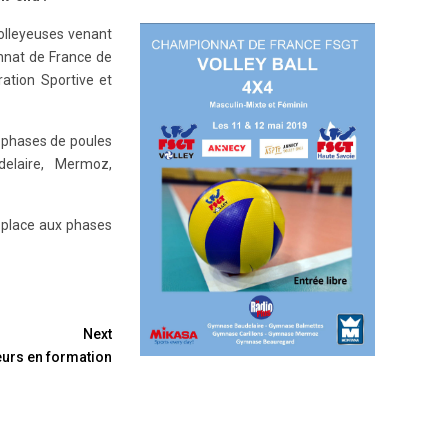
volleyeuses venant
onnat de France de
ration Sportive et
s phases de poules
elaire, Mermoz,
place aux phases
Next
eurs en formation