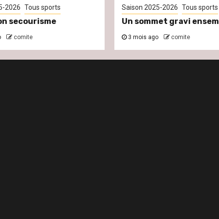
5-2026
Tous sports
Saison 2025-2026
Tous sports
on secourisme
Un sommet gravi ensem
o
comite
3 mois ago
comite