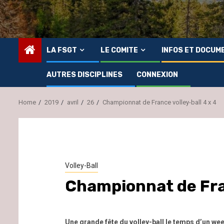
LA FSGT
LE COMITE
INFOS ET DOCUM
AUTRES DISCIPLINES
CONNEXION
Home
2019
avril
26
Championnat de France volley-ball 4 x 4
Volley-Ball
Championnat de Fran
Une grande fête du volley-ball le temps d’un we