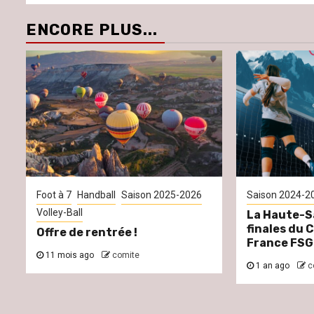
ENCORE PLUS...
Foot à 7
Handball
Saison 2025-2026
Saison 2024-2
Volley-Ball
La Haute-S
finales du
Offre de rentrée !
France FSG
11 mois ago
comite
1 an ago
c