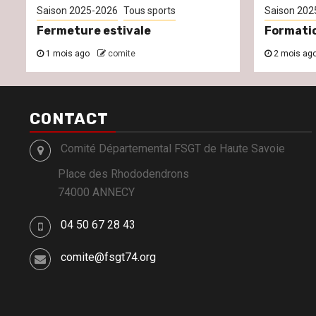
Saison 2025-2026
Tous sports
Saison 202
Fermeture estivale
Formati
1 mois ago
comite
2 mois ag
CONTACT
Comité Départemental FSGT de Haute Savoie
Place des Rhododendrons
74000 ANNECY
04 50 67 28 43
comite@fsgt74.org