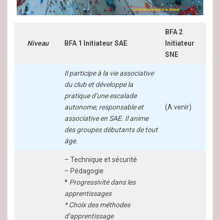
BFA 2
Niveau
BFA 1 Initiateur SAE
Initiateur
SNE
Il participe à la vie associative
du club et développe la
pratique d’une escalade
autonome, responsable et
(A venir)
associative en SAE.
Il anime
des groupes débutants de tout
âge.
– Technique et sécurité
– Pédagogie
*
Progressivité dans les
apprentissages
* Choix des méthodes
d’apprentissage