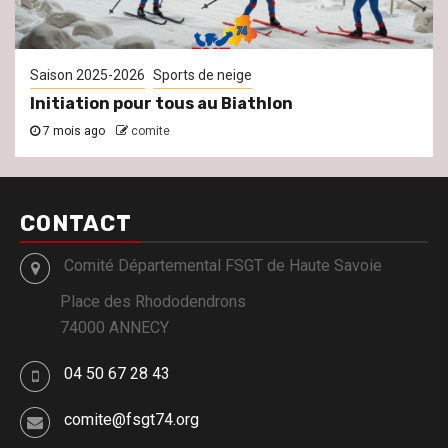
Saison 2025-2026
Sports de neige
Initiation pour tous au Biathlon
7 mois ago
comite
CONTACT
Comité Départemental FSGT de Haute Savoie
Place des Rhododendrons
74000 ANNECY
04 50 67 28 43
comite@fsgt74.org