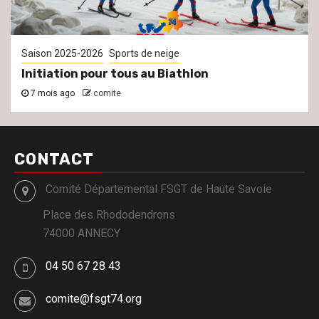
Saison 2025-2026
Sports de neige
Initiation pour tous au Biathlon
7 mois ago
comite
CONTACT
Comité Départemental FSGT de Haute Savoie
Place des Rhododendrons
74000 ANNECY
04 50 67 28 43
comite@fsgt74.org