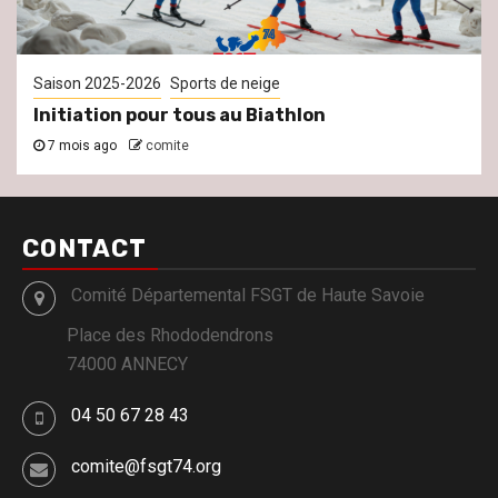
Saison 2025-2026
Sports de neige
Initiation pour tous au Biathlon
7 mois ago
comite
CONTACT
Comité Départemental FSGT de Haute Savoie
Place des Rhododendrons
74000 ANNECY
04 50 67 28 43
comite@fsgt74.org