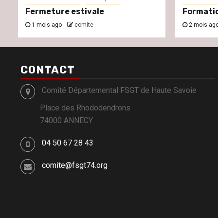
Fermeture estivale
Formati
1 mois ago
comite
2 mois ag
CONTACT
Comité Départemental FSGT de Haute Savoie
Place des Rhododendrons
74000 ANNECY
04 50 67 28 43
comite@fsgt74.org