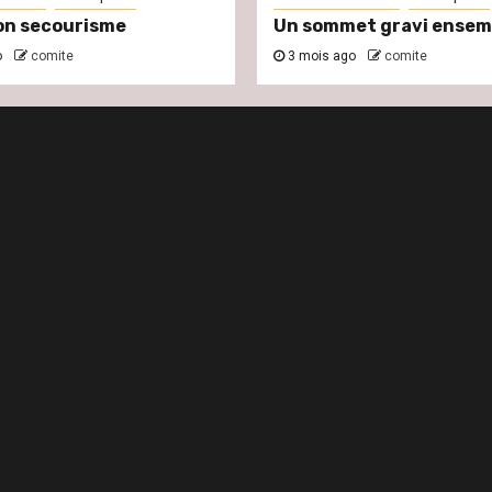
on secourisme
Un sommet gravi ensem
o
comite
3 mois ago
comite