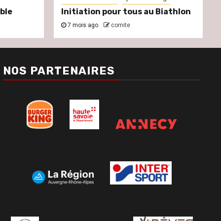
ble
Initiation pour tous au Biathlon
7 mois ago
comite
NOS PARTENAIRES