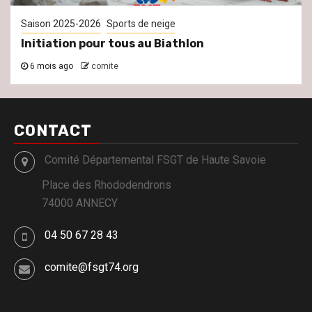
Saison 2025-2026
Sports de neige
Initiation pour tous au Biathlon
6 mois ago
comite
CONTACT
Comité Départemental FSGT de Haute Savoie
Place des Rhododendrons
74000 ANNECY
04 50 67 28 43
comite@fsgt74.org