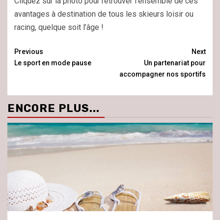
Cliquez sur la photo pour retrouver l’ensemble de ces
avantages à destination de tous les skieurs loisir ou
racing, quelque soit l’âge !
Continue
Previous
Next
Le sport en mode pause
Un partenariat pour
Reading
accompagner nos sportifs
ENCORE PLUS...