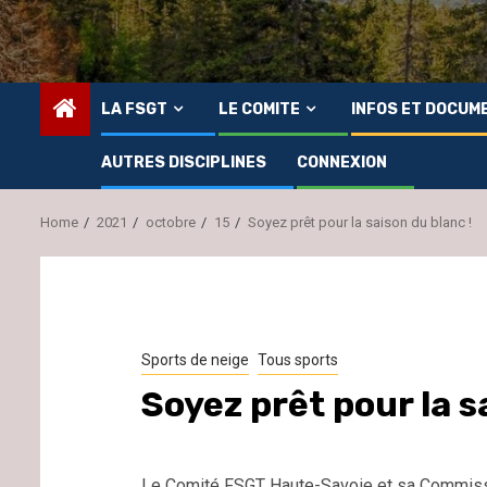
LA FSGT
LE COMITE
INFOS ET DOCUM
AUTRES DISCIPLINES
CONNEXION
Home
2021
octobre
15
Soyez prêt pour la saison du blanc !
Sports de neige
Tous sports
Soyez prêt pour la s
Le Comité FSGT Haute-Savoie et sa Commissi