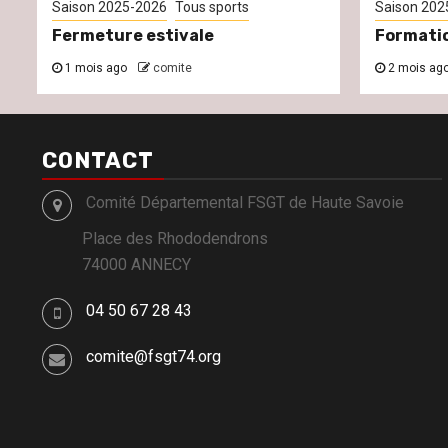
Saison 2025-2026
Tous sports
Saison 202
Fermeture estivale
Formati
1 mois ago
comite
2 mois ag
CONTACT
Comité Départemental FSGT de Haute Savoie
Place des Rhododendrons
74000 ANNECY
04 50 67 28 43
comite@fsgt74.org