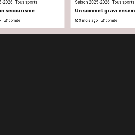
5-2026
Tous sports
Saison 2025-2026
Tous sports
on secourisme
Un sommet gravi ensem
o
comite
3 mois ago
comite