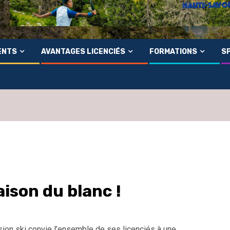
ENTS
AVANTAGES LICENCIÉS
FORMATIONS
SP
aison du blanc !
on ski convie l’ensemble de ses licenciés à une