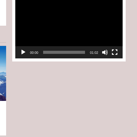
Lecteur
vidéo
00:00
01:02