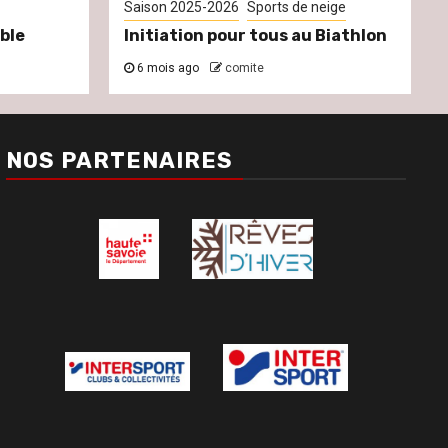
Saison 2025-2026
Sports de neige
ble
Initiation pour tous au Biathlon
6 mois ago
comite
NOS PARTENAIRES