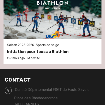
Saison 2025-2026
Sports de neige
Initiation pour tous au Biathlon
7 mois ago
comite
CONTACT
Comité Départemental FSGT de Haute Savoie
Place des Rhododendrons
74000 ANNECY