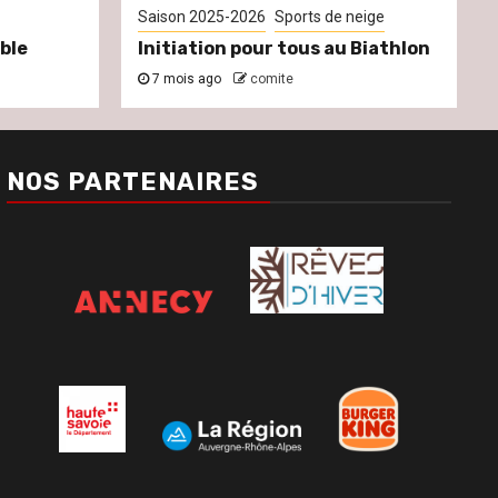
Saison 2025-2026
Sports de neige
ble
Initiation pour tous au Biathlon
7 mois ago
comite
NOS PARTENAIRES