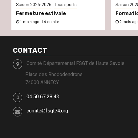
Saison 2025-2026
Tous sports
Saison 202
Fermeture estivale
Formati
1 mois ago
comite
2 mois ag
CONTACT
Comité Départemental FSGT de Haute Savoie
Place des Rhododendrons
74000 ANNECY
04 50 67 28 43
comite@fsgt74.org