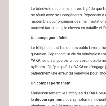
Le bénévole est un mammifère bipède que l’on
se réunir avec ses congénères. Répondant à 
rassemble pour organiser des manifestations 
souvent tard le soir, le cheveu en bataille et l
Un compagnon fidèle :
Le téléphone est l’un de ses outils favoris, 
quotidien. Cependant, la vie du bénévole n’e
YAKA
, se distingue par un cerveau notablemen
syllabes : “il n’y a qu’à”. Le YAKA ne s’engag
patiemment une erreur du bénévole pour lance
Un combat permanent :
Malheureusement, les attaques du YAKA peuv
le
découragement
. Les symptômes incluent
réunions, un intérêt croissant pour son jardin, 