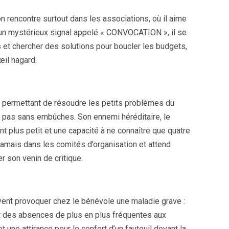
 rencontre surtout dans les associations, où il aime
un mystérieux signal appelé « CONVOCATION », il se
et chercher des solutions pour boucler les budgets,
’œil hagard.
lui permettant de résoudre les petits problèmes du
st pas sans embûches. Son ennemi héréditaire, le
t plus petit et une capacité à ne connaître que quatre
e jamais dans les comités d’organisation et attend
r son venin de critique.
ent provoquer chez le bénévole une maladie grave :
 des absences de plus en plus fréquentes aux
et une attirance pour le confort d’un fauteuil devant la