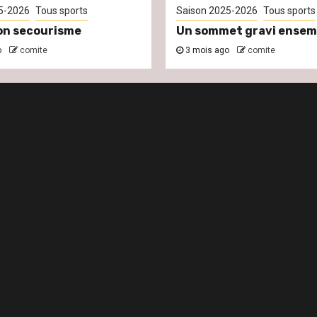
5-2026
Tous sports
Saison 2025-2026
Tous sports
on secourisme
Un sommet gravi ensem
o
comite
3 mois ago
comite