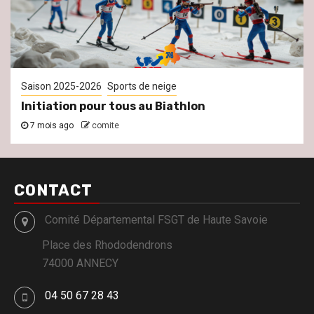
Saison 2025-2026
Sports de neige
Initiation pour tous au Biathlon
7 mois ago
comite
CONTACT
Comité Départemental FSGT de Haute Savoie
Place des Rhododendrons
74000 ANNECY
04 50 67 28 43