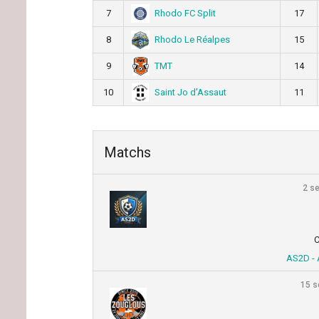
Rhodo FC Split
7
17
Rhodo Le Réalpes
8
15
TMT
9
14
Saint Jo d’Assaut
10
11
Matchs
2 s
C
AS2D - 
15 s