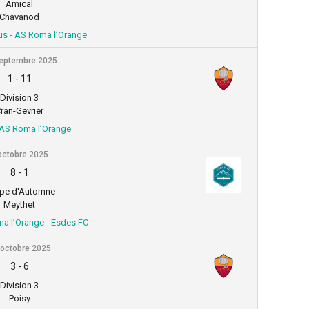
Amical
Chavanod
us - AS Roma l’Orange
eptembre 2025
1
-
11
Division 3
ran-Gevrier
 AS Roma l’Orange
octobre 2025
8
-
1
pe d'Automne
Meythet
ma l’Orange - Esdes FC
 octobre 2025
3
-
6
Division 3
Poisy