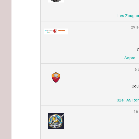
Les Zouglo
29 s
C
Sopra -
6 
Cou
32e : AS Ro
16