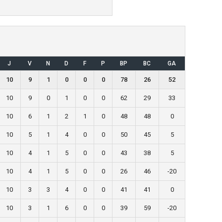
J
V
N
D
F
P
BP
BC
GA
10
9
1
0
0
0
78
26
52
10
9
0
1
0
0
62
29
33
10
6
1
2
1
0
48
48
0
10
5
1
4
0
0
50
45
5
10
4
1
5
0
0
43
38
5
10
4
1
5
0
0
26
46
-20
10
3
3
4
0
0
41
41
0
10
3
1
6
0
0
39
59
-20