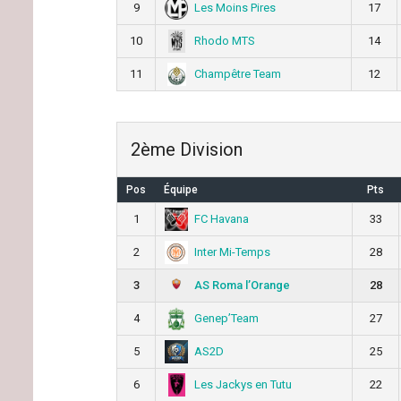
Les Moins Pires
9
17
Rhodo MTS
10
14
Champêtre Team
11
12
2ème Division
Pos
Équipe
Pts
FC Havana
1
33
Inter Mi-Temps
2
28
AS Roma l’Orange
3
28
Genep’Team
4
27
AS2D
5
25
Les Jackys en Tutu
6
22