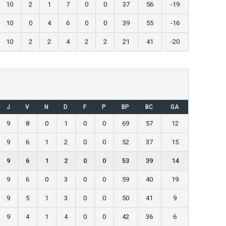
10
2
1
7
0
0
37
56
-19
10
0
4
6
0
0
39
55
-16
10
2
2
4
2
2
21
41
-20
J
V
N
D
F
P
BP
BC
GA
9
8
0
1
0
0
69
57
12
9
6
1
2
0
0
52
37
15
9
6
1
2
0
0
53
39
14
9
6
0
3
0
0
59
40
19
9
5
1
3
0
0
50
41
9
9
4
1
4
0
0
42
36
6