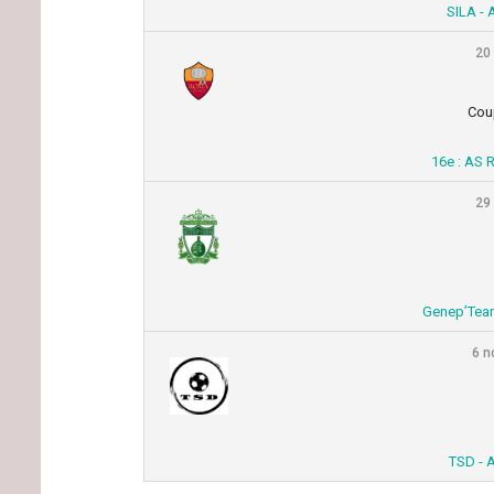
SILA -
20
Cou
16e : AS 
29
Genep’Team
6 n
TSD - 