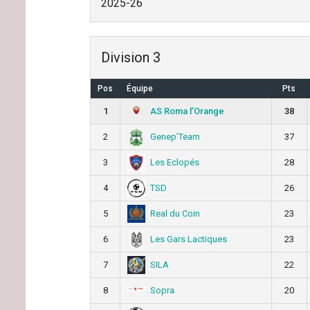
2025-26
Division 3
Pos
Équipe
Pts
AS Roma l’Orange
1
38
Genep’Team
2
37
Les Eclopés
3
28
TSD
4
26
Real du Coin
5
23
Les Gars Lactiques
6
23
SILA
7
22
Sopra
8
20