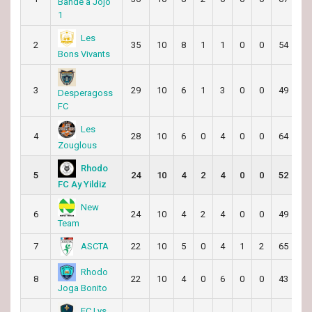
Bande à Jojo
1
Les
2
35
10
8
1
1
0
0
54
3
Bons Vivants
3
29
10
6
1
3
0
0
49
4
Desperagoss
FC
Les
4
28
10
6
0
4
0
0
64
4
Zouglous
Rhodo
5
24
10
4
2
4
0
0
52
4
FC Ay Yildiz
New
6
24
10
4
2
4
0
0
49
4
Team
ASCTA
7
22
10
5
0
4
1
2
65
6
Rhodo
8
22
10
4
0
6
0
0
43
5
Joga Bonito
FC Lys