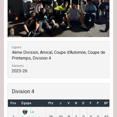
Ligues
4ème Division, Amical, Coupe d'Automne, Coupe de
Printemps, Division 4
Saisons
2025-26
Division 4
Pos
Équipe
Pts
J
V
N
D
F
P
BP
B
La
1
36
10
8
2
0
0
0
67
2