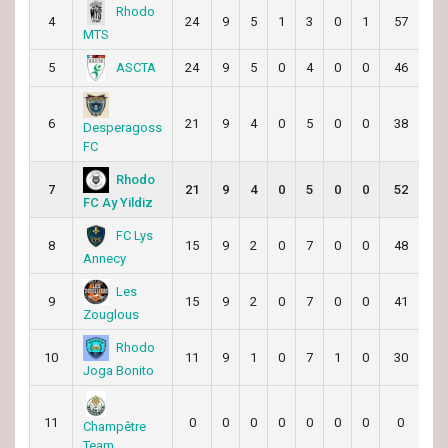
Rhodo
4
24
9
5
1
3
0
1
57
39
MTS
ASCTA
5
24
9
5
0
4
0
0
46
75
6
21
9
4
0
5
0
0
38
39
Desperagoss
FC
Rhodo
7
21
9
4
0
5
0
0
52
57
FC Ay Yildiz
FC Lys
8
15
9
2
0
7
0
0
48
56
Annecy
Les
9
15
9
2
0
7
0
0
41
58
Zouglous
Rhodo
10
11
9
1
0
7
1
0
30
72
Joga Bonito
11
0
0
0
0
0
0
0
0
0
Champêtre
Team