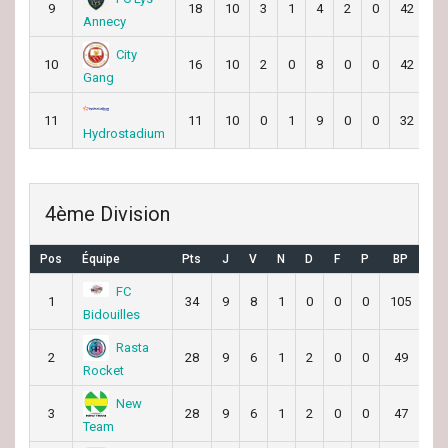
9
18
10
3
1
4
2
0
42
4
Annecy
City
10
16
10
2
0
8
0
0
42
7
Gang
11
11
10
0
1
9
0
0
32
7
Hydrostadium
4ème Division
Pos
Équipe
Pts
J
V
N
D
F
P
BP
BC
FC
1
34
9
8
1
0
0
0
105
39
Bidouilles
Rasta
2
28
9
6
1
2
0
0
49
38
Rocket
New
3
28
9
6
1
2
0
0
47
40
Team