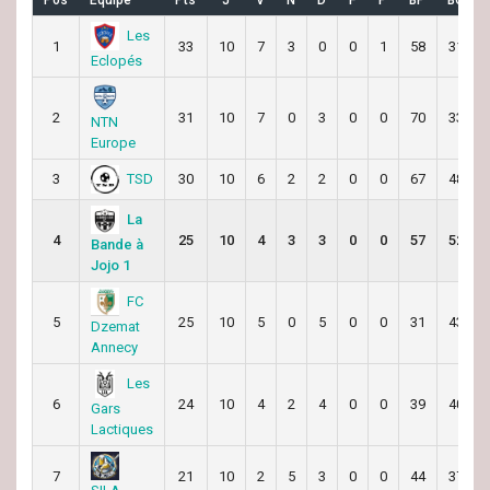
Pos
Équipe
Pts
J
V
N
D
F
P
BP
BC
Les
1
33
10
7
3
0
0
1
58
31
Eclopés
2
31
10
7
0
3
0
0
70
33
NTN
Europe
TSD
3
30
10
6
2
2
0
0
67
48
La
4
25
10
4
3
3
0
0
57
52
Bande à
Jojo 1
FC
5
25
10
5
0
5
0
0
31
43
Dzemat
Annecy
Les
6
24
10
4
2
4
0
0
39
40
Gars
Lactiques
7
21
10
2
5
3
0
0
44
37