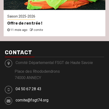
Saison 2025-2026
Offre de rentrée !
11 mois ago
comite
CONTACT
Comité Départemental FSGT de Haute Savoie
Place des Rhododendrons
74000 ANNECY
04 50 67 28 43
comite@fsgt74.org