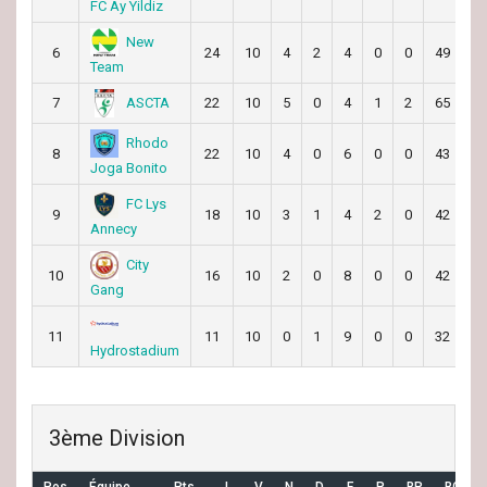
FC Ay Yildiz
New
6
24
10
4
2
4
0
0
49
4
Team
ASCTA
7
22
10
5
0
4
1
2
65
6
Rhodo
8
22
10
4
0
6
0
0
43
5
Joga Bonito
FC Lys
9
18
10
3
1
4
2
0
42
4
Annecy
City
10
16
10
2
0
8
0
0
42
7
Gang
11
11
10
0
1
9
0
0
32
7
Hydrostadium
3ème Division