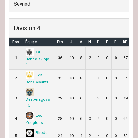
Seynod
Division 4
Pos
Équipe
Pts
J
V
N
D
F
P
BP
B
La
1
36
10
8
2
0
0
0
67
2
Bande à Jojo
1
Les
2
35
10
8
1
1
0
0
54
3
Bons Vivants
3
29
10
6
1
3
0
0
49
4
Desperagoss
FC
Les
4
28
10
6
0
4
0
0
64
4
Zouglous
Rhodo
5
24
10
4
2
4
0
0
52
4