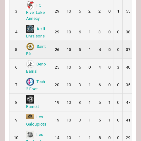
FC
3
29
10
6
2
2
0
1
55
2
River Lake
Annecy
Actif
4
29
10
6
1
3
0
0
38
3
Livraisons
Saint
5
26
10
5
1
4
0
0
37
3
Fé
Beno
6
25
10
6
0
4
0
3
40
5
Barrial
Tech
7
20
10
3
1
6
0
0
35
4
2 Foot
8
19
10
3
1
5
1
0
47
5
Barnett
Les
9
19
10
3
1
5
1
0
41
5
Galoupiots
Les
10
14
10
1
1
8
0
0
29
4