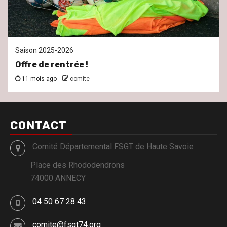
Saison 2025-2026
Offre de rentrée !
11 mois ago
comite
CONTACT
Comité Départemental FSGT de Haute Savoie
Place des Rhododendrons
74000 ANNECY
04 50 67 28 43
comite@fsgt74.org