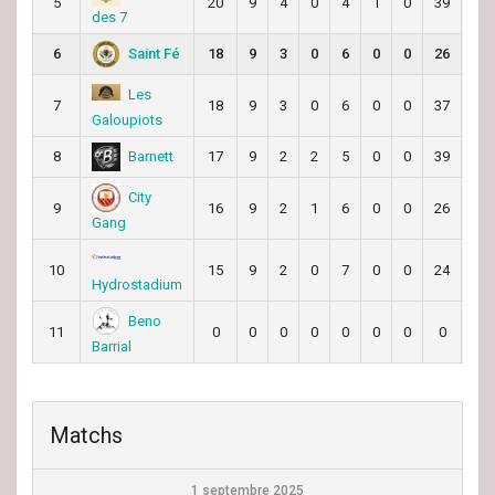
5
20
9
4
0
4
1
0
39
46
des 7
Saint Fé
6
18
9
3
0
6
0
0
26
32
Les
7
18
9
3
0
6
0
0
37
66
Galoupiots
Barnett
8
17
9
2
2
5
0
0
39
42
City
9
16
9
2
1
6
0
0
26
45
Gang
10
15
9
2
0
7
0
0
24
53
Hydrostadium
Beno
11
0
0
0
0
0
0
0
0
0
Barrial
Matchs
1 septembre 2025