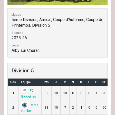
Ligues
5ème Division, Amical, Coupe d'Automne, Coupe de
Printemps, Division 5
Saisons
2025-26
Local
Alby sur Chéran
Division 5
Pos
Équipe
Pts
J
V
N
D
F
P
BP
B
FC
1
39
10
10
0
0
0
1
96
3
Bidouilles
Rasta
2
33
10
7
2
1
0
0
60
3
Rocket