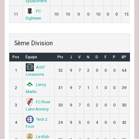
Epuipuriens
FC
11
10
10
0
0
10
0
0
15
8
Eighteen
5ème Division
Pos
Équipe
Pts
J
V
N
D
F
P
BP
BC
Actif
1
32
9
7
2
0
0
0
64
30
Livraisons
Leroy
2
31
9
7
1
1
0
0
39
24
Merlin
FC River
3
30
9
7
0
2
0
0
50
16
Lake Annecy
Tech 2
4
24
9
5
0
4
0
0
42
32
Foot
Le Klub