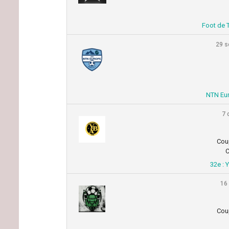
Foot de T
29 s
NTN Eur
7 
Cou
C
32e : 
16
Cou