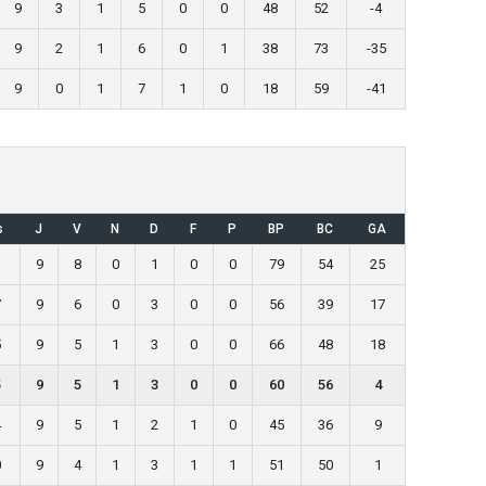
9
3
1
5
0
0
48
52
-4
9
2
1
6
0
1
38
73
-35
9
0
1
7
1
0
18
59
-41
s
J
V
N
D
F
P
BP
BC
GA
3
9
8
0
1
0
0
79
54
25
7
9
6
0
3
0
0
56
39
17
5
9
5
1
3
0
0
66
48
18
5
9
5
1
3
0
0
60
56
4
4
9
5
1
2
1
0
45
36
9
0
9
4
1
3
1
1
51
50
1