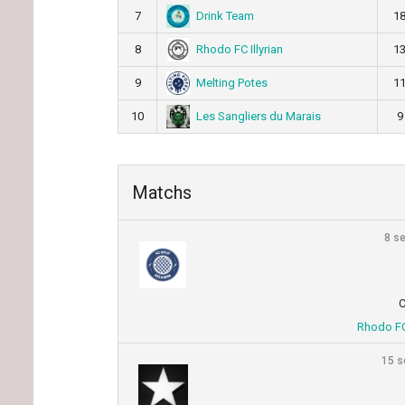
Drink Team
7
1
Rhodo FC Illyrian
8
1
Melting Potes
9
1
Les Sangliers du Marais
10
9
Matchs
8 s
C
Rhodo FC 
15 s