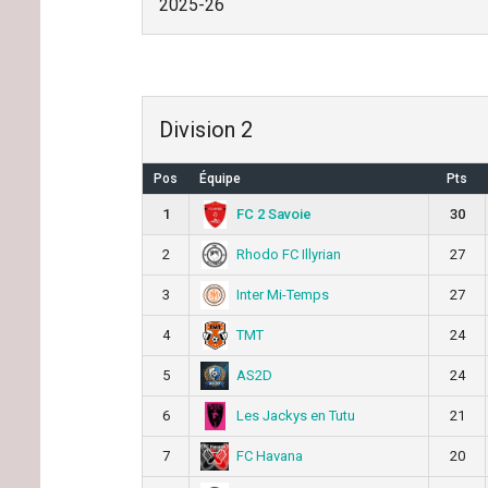
2025-26
Division 2
Pos
Équipe
Pts
FC 2 Savoie
1
30
Rhodo FC Illyrian
2
27
Inter Mi-Temps
3
27
TMT
4
24
AS2D
5
24
Les Jackys en Tutu
6
21
FC Havana
7
20