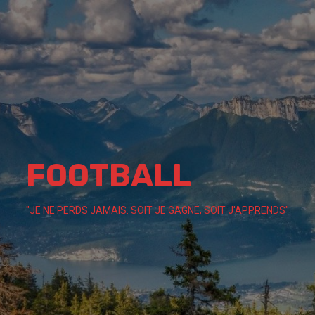
Skip
to
content
FOOTBALL
"JE NE PERDS JAMAIS. SOIT JE GAGNE, SOIT J'APPRENDS"