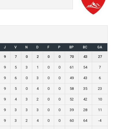
J
V
N
D
F
P
BP
BC
GA
9
7
0
2
0
0
70
43
27
9
5
3
1
0
0
61
54
7
9
6
0
3
0
0
49
43
6
9
5
0
4
0
0
58
35
23
9
4
3
2
0
0
52
42
10
9
3
3
3
0
0
39
28
11
9
3
2
4
0
0
60
64
-4