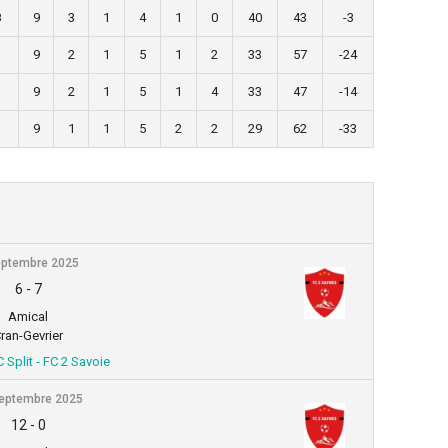
8
9
3
1
4
1
0
40
43
-3
3
9
2
1
5
1
2
33
57
-24
1
9
2
1
5
1
4
33
47
-14
9
1
1
5
2
2
29
62
-33
eptembre 2025
6
-
7
Amical
ran-Gevrier
Split - FC 2 Savoie
eptembre 2025
12
-
0