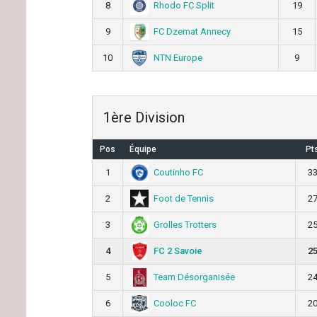
Rhodo FC Split
8
19
FC Dzemat Annecy
9
15
NTN Europe
10
9
1ère Division
Pos
Équipe
Pt
Coutinho FC
1
3
Foot de Tennis
2
2
Grolles Trotters
3
2
FC 2 Savoie
4
2
Team Désorganisée
5
2
Cooloc FC
6
2