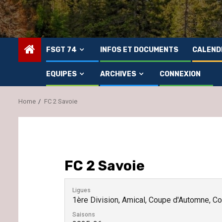
FSGT 74
INFOS ET DOCUMENTS
CALEND
EQUIPES
ARCHIVES
CONNEXION
Home
FC 2 Savoie
FC 2 Savoie
Ligues
1ère Division, Amical, Coupe d'Automne, C
Saisons