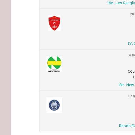
16e : Les Sangli
28
FC 
4 n
Cou
C
8e : New
17 
Rhodo FC 