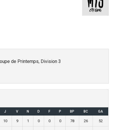
oupe de Printemps, Division 3
J
V
N
D
F
P
BP
BC
GA
10
9
1
0
0
0
78
26
52