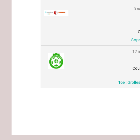
3 n
C
Sopr
17 
Cou
16e : Grolle