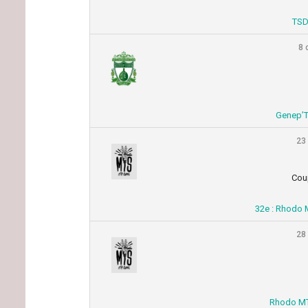
TSD
8 
Genep’
23
Cou
32e : Rhodo 
28
Rhodo MT