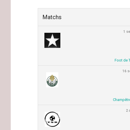
Matchs
1 s
Foot de 
16 s
Champêtr
2 