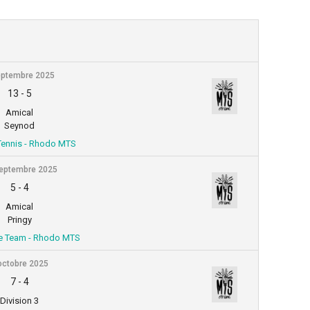
eptembre 2025
13
-
5
Amical
Seynod
Tennis - Rhodo MTS
eptembre 2025
5
-
4
Amical
Pringy
e Team - Rhodo MTS
octobre 2025
7
-
4
Division 3