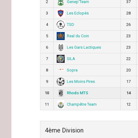
Genep’Team
2
37
Les Eclopés
3
28
TSD
4
26
Real du Coin
5
23
Les Gars Lactiques
6
23
SILA
7
22
Sopra
8
20
Les Moins Pires
9
17
Rhodo MTS
10
14
Champêtre Team
11
12
4ème Division