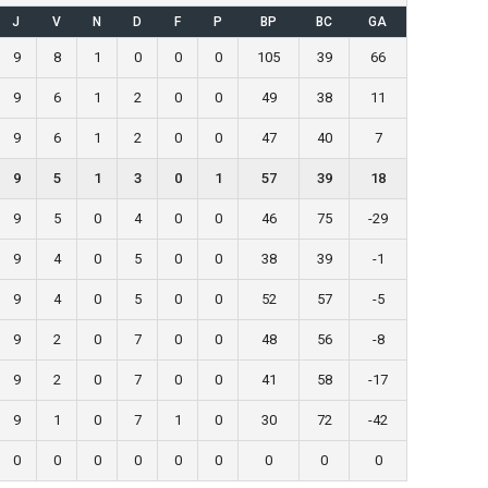
J
V
N
D
F
P
BP
BC
GA
9
8
1
0
0
0
105
39
66
9
6
1
2
0
0
49
38
11
9
6
1
2
0
0
47
40
7
9
5
1
3
0
1
57
39
18
9
5
0
4
0
0
46
75
-29
9
4
0
5
0
0
38
39
-1
9
4
0
5
0
0
52
57
-5
9
2
0
7
0
0
48
56
-8
9
2
0
7
0
0
41
58
-17
9
1
0
7
1
0
30
72
-42
0
0
0
0
0
0
0
0
0