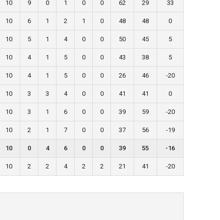
10
9
0
1
0
0
62
29
33
10
6
1
2
1
0
48
48
0
10
5
1
4
0
0
50
45
5
10
4
1
5
0
0
43
38
5
10
4
1
5
0
0
26
46
-20
10
3
3
4
0
0
41
41
0
10
3
1
6
0
0
39
59
-20
10
2
1
7
0
0
37
56
-19
10
0
4
6
0
0
39
55
-16
10
2
2
4
2
2
21
41
-20