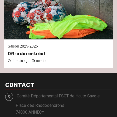
Saison 2025-2026
Offre de rentrée !
11 mois ago
comite
CONTACT
Comité Départemental FSGT de Haute Savoie
Place des Rhododendrons
74000 ANNECY