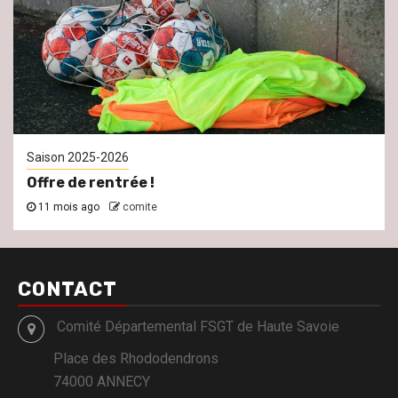
Saison 2025-2026
Offre de rentrée !
11 mois ago
comite
CONTACT
Comité Départemental FSGT de Haute Savoie
Place des Rhododendrons
74000 ANNECY