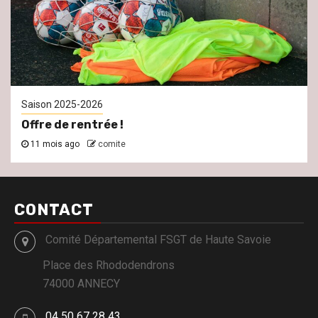
Saison 2025-2026
Offre de rentrée !
11 mois ago
comite
CONTACT
Comité Départemental FSGT de Haute Savoie
Place des Rhododendrons
74000 ANNECY
04 50 67 28 43