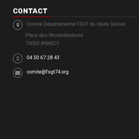
CONTACT
Comité Départemental FSGT de Haute Savoie
Place des Rhododendrons
74000 ANNECY
04 50 67 28 43
comite@fsgt74.org