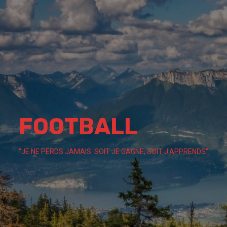
Skip
to
content
FOOTBALL
"JE NE PERDS JAMAIS. SOIT JE GAGNE, SOIT J'APPRENDS"