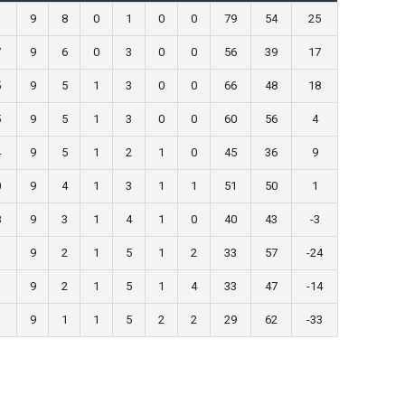
3
9
8
0
1
0
0
79
54
25
7
9
6
0
3
0
0
56
39
17
5
9
5
1
3
0
0
66
48
18
5
9
5
1
3
0
0
60
56
4
4
9
5
1
2
1
0
45
36
9
0
9
4
1
3
1
1
51
50
1
8
9
3
1
4
1
0
40
43
-3
3
9
2
1
5
1
2
33
57
-24
1
9
2
1
5
1
4
33
47
-14
9
1
1
5
2
2
29
62
-33