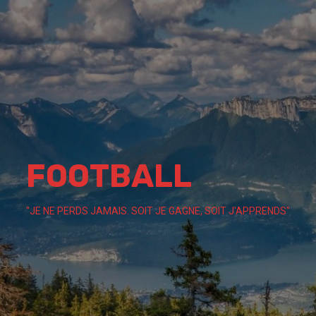
Skip
to
content
FOOTBALL
"JE NE PERDS JAMAIS. SOIT JE GAGNE, SOIT J'APPRENDS"