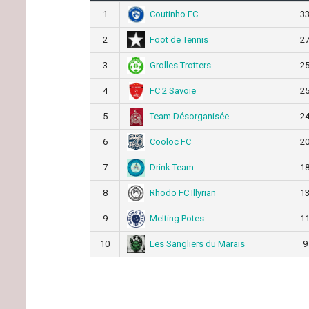
Coutinho FC
1
3
Foot de Tennis
2
2
Grolles Trotters
3
2
FC 2 Savoie
4
2
Team Désorganisée
5
2
Cooloc FC
6
2
Drink Team
7
1
Rhodo FC Illyrian
8
1
Melting Potes
9
1
Les Sangliers du Marais
10
9