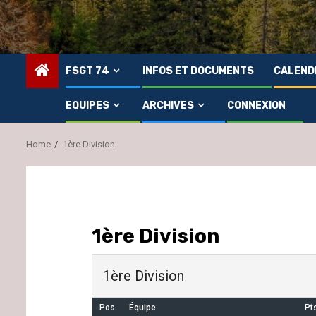
FSGT 74
INFOS ET DOCUMENTS
CALEND
EQUIPES
ARCHIVES
CONNEXION
Home
1ère Division
1ère Division
1ère Division
Pos
Équipe
Pt