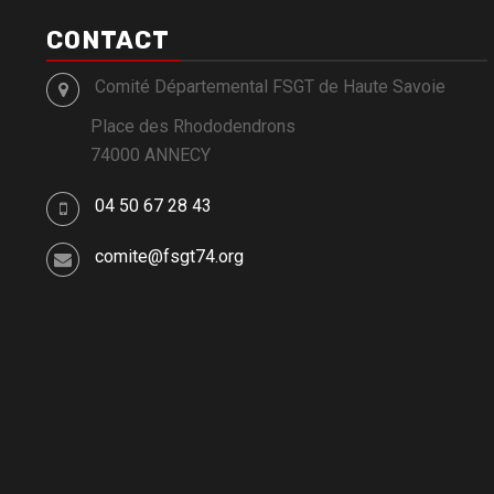
CONTACT
Comité Départemental FSGT de Haute Savoie
Place des Rhododendrons
74000 ANNECY
04 50 67 28 43
comite@fsgt74.org