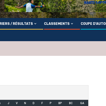
RIERS / RÉSULTATS
CLASSEMENTS
COUPE D’AUT
s
J
V
N
D
F
P
BP
BC
GA