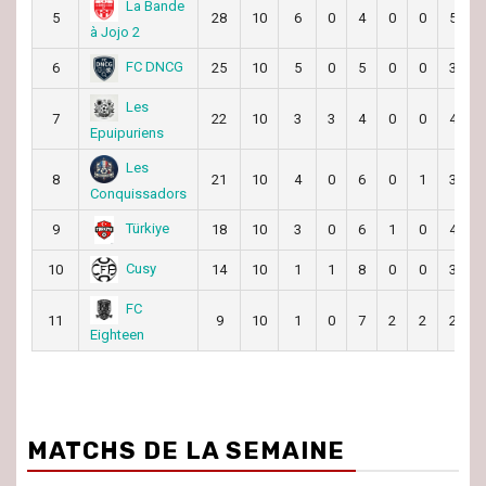
La Bande
5
28
10
6
0
4
0
0
57
à Jojo 2
FC DNCG
6
25
10
5
0
5
0
0
31
Les
7
22
10
3
3
4
0
0
44
Epuipuriens
Les
8
21
10
4
0
6
0
1
32
Conquissadors
Türkiye
9
18
10
3
0
6
1
0
40
Cusy
10
14
10
1
1
8
0
0
33
FC
11
9
10
1
0
7
2
2
28
Eighteen
MATCHS DE LA SEMAINE