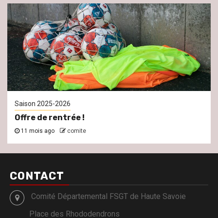
Saison 2025-2026
Offre de rentrée !
11 mois ago
comite
CONTACT
Comité Départemental FSGT de Haute Savoie
Place des Rhododendrons