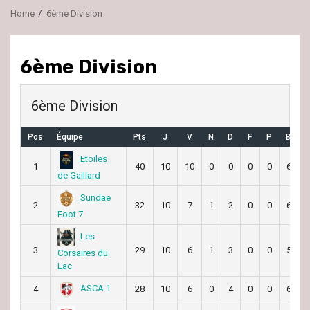
Home
6ème Division
6ème Division
6ème Division
Pos
Équipe
Pts
J
V
N
D
F
P
BP
Etoiles
1
40
10
10
0
0
0
0
66
de Gaillard
Sundae
2
32
10
7
1
2
0
0
62
Foot 7
Les
3
29
10
6
1
3
0
0
54
Corsaires du
Lac
ASCA 1
4
28
10
6
0
4
0
0
63