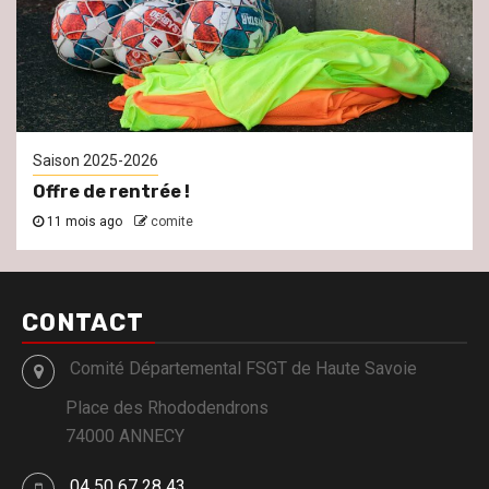
Saison 2025-2026
Offre de rentrée !
11 mois ago
comite
CONTACT
Comité Départemental FSGT de Haute Savoie
Place des Rhododendrons
74000 ANNECY
04 50 67 28 43