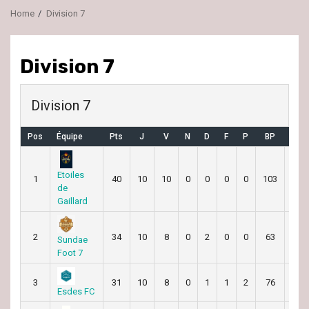
Home
Division 7
Division 7
Division 7
Pos
Équipe
Pts
J
V
N
D
F
P
BP
BC
Etoiles
1
40
10
10
0
0
0
0
103
17
de
Gaillard
2
34
10
8
0
2
0
0
63
32
Sundae
Foot 7
3
31
10
8
0
1
1
2
76
36
Esdes FC