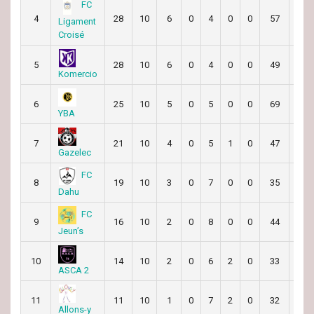
FC
4
28
10
6
0
4
0
0
57
41
Ligament
Croisé
5
28
10
6
0
4
0
0
49
46
Komercio
6
25
10
5
0
5
0
0
69
43
YBA
7
21
10
4
0
5
1
0
47
47
Gazelec
FC
8
19
10
3
0
7
0
0
35
76
Dahu
FC
9
16
10
2
0
8
0
0
44
105
Jeun’s
10
14
10
2
0
6
2
0
33
65
ASCA 2
11
11
10
1
0
7
2
0
32
100
Allons-y