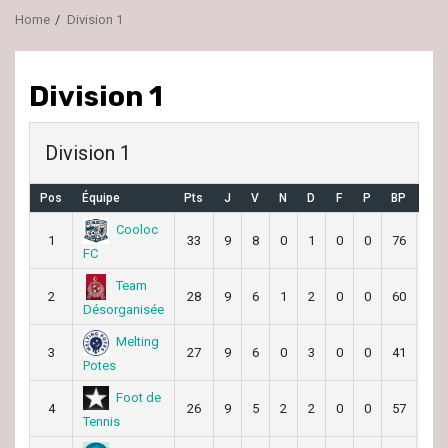
Home
Division 1
Division 1
Division 1
Pos
Équipe
Pts
J
V
N
D
F
P
BP
BC
Cooloc
1
33
9
8
0
1
0
0
76
43
FC
Team
2
28
9
6
1
2
0
0
60
44
Désorganisée
Melting
3
27
9
6
0
3
0
0
41
37
Potes
Foot de
4
26
9
5
2
2
0
0
57
39
Tennis