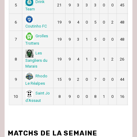
Drink
5
21
9
3
3
3
0
0
45
40
Team
6
19
9
4
0
5
0
2
48
42
Coutinho FC
Grolles
7
19
9
3
1
5
0
0
48
51
Trotters
Les
8
19
9
4
1
3
1
2
26
35
Sangliers du
Marais
Rhodo
9
15
9
2
0
7
0
0
44
65
Le Réalpes
Saint Jo
10
8
9
0
0
8
1
0
16
65
d’Assaut
MATCHS DE LA SEMAINE