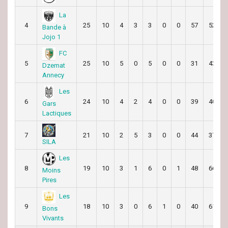
La
4
25
10
4
3
3
0
0
57
52
Bande à
Jojo 1
FC
5
25
10
5
0
5
0
0
31
43
Dzemat
Annecy
Les
6
24
10
4
2
4
0
0
39
40
Gars
Lactiques
7
21
10
2
5
3
0
0
44
37
SILA
Les
8
19
10
3
1
6
0
1
48
66
Moins
Pires
Les
9
18
10
3
0
6
1
0
40
61
Bons
Vivants