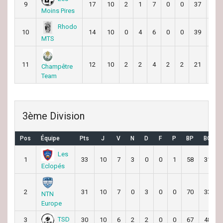
9
17
10
2
1
7
0
0
37
56
Moins Pires
Rhodo
10
14
10
0
4
6
0
0
39
55
MTS
11
12
10
2
2
4
2
2
21
41
Champêtre
Team
3ème Division
Pos
Équipe
Pts
J
V
N
D
F
P
BP
BC
Les
1
33
10
7
3
0
0
1
58
31
Eclopés
2
31
10
7
0
3
0
0
70
33
NTN
Europe
TSD
3
30
10
6
2
2
0
0
67
48