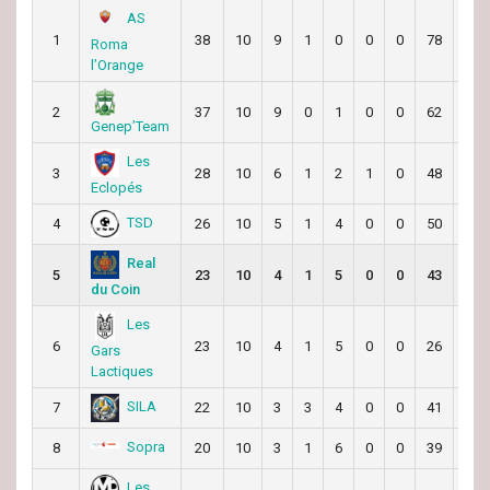
AS
1
38
10
9
1
0
0
0
78
26
Roma
l’Orange
2
37
10
9
0
1
0
0
62
29
Genep’Team
Les
3
28
10
6
1
2
1
0
48
48
Eclopés
TSD
4
26
10
5
1
4
0
0
50
45
Real
5
23
10
4
1
5
0
0
43
38
du Coin
Les
6
23
10
4
1
5
0
0
26
46
Gars
Lactiques
SILA
7
22
10
3
3
4
0
0
41
41
Sopra
8
20
10
3
1
6
0
0
39
59
Les