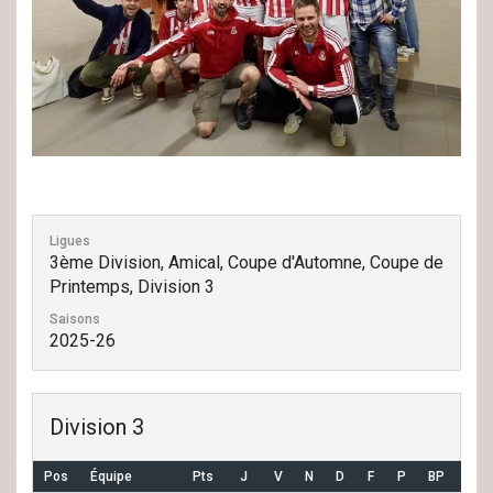
Ligues
3ème Division, Amical, Coupe d'Automne, Coupe de
Printemps, Division 3
Saisons
2025-26
Division 3
Pos
Équipe
Pts
J
V
N
D
F
P
BP
BC