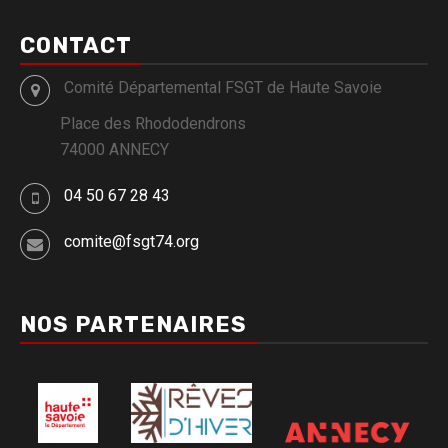
CONTACT
Comité Départemental FSGT de Haute Savoie
Place des Rhododendrons
74000 ANNECY
04 50 67 28 43
comite@fsgt74.org
NOS PARTENAIRES