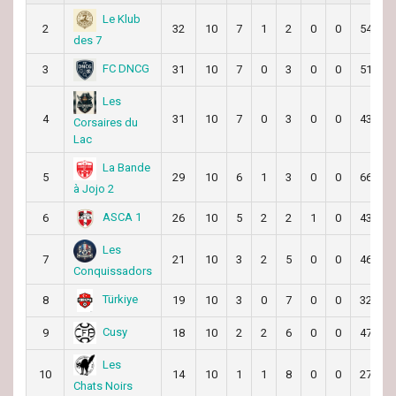
Le Klub
2
32
10
7
1
2
0
0
54
des 7
FC DNCG
3
31
10
7
0
3
0
0
51
Les
4
31
10
7
0
3
0
0
43
Corsaires du
Lac
La Bande
5
29
10
6
1
3
0
0
66
à Jojo 2
ASCA 1
6
26
10
5
2
2
1
0
43
Les
7
21
10
3
2
5
0
0
46
Conquissadors
Türkiye
8
19
10
3
0
7
0
0
32
Cusy
9
18
10
2
2
6
0
0
47
Les
10
14
10
1
1
8
0
0
27
Chats Noirs