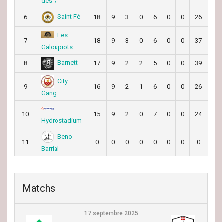
des 7
Saint Fé
6
18
9
3
0
6
0
0
26
32
Les
7
18
9
3
0
6
0
0
37
66
Galoupiots
Barnett
8
17
9
2
2
5
0
0
39
42
City
9
16
9
2
1
6
0
0
26
45
Gang
10
15
9
2
0
7
0
0
24
53
Hydrostadium
Beno
11
0
0
0
0
0
0
0
0
0
Barrial
Matchs
17 septembre 2025