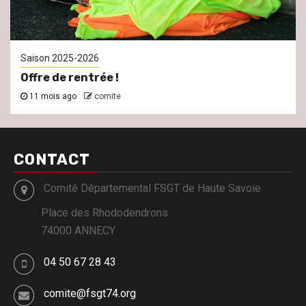
Saison 2025-2026
Offre de rentrée !
11 mois ago
comite
CONTACT
Comité Départemental FSGT de Haute Savoie
Place des Rhododendrons
74000 ANNECY
04 50 67 28 43
comite@fsgt74.org