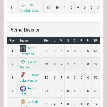
Joli
11
13
10
1
0
9
0
0
31
Football Club
5ème Division
Pos
Équipe
Pts
J
V
N
D
F
P
BP
BC
Actif
1
32
9
7
2
0
0
0
64
30
Livraisons
Leroy
2
31
9
7
1
1
0
0
39
24
Merlin
FC River
3
30
9
7
0
2
0
0
50
16
Lake Annecy
Tech 2
4
24
9
5
0
4
0
0
42
32
Foot
Le Klub
5
20
9
4
0
4
1
0
39
46