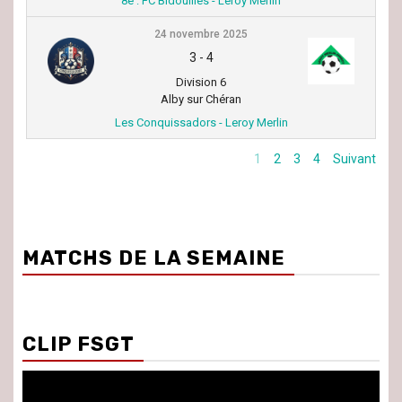
8e : FC Bidouilles - Leroy Merlin
24 novembre 2025
3
-
4
Division 6
Alby sur Chéran
Les Conquissadors - Leroy Merlin
1
2
3
4
Suivant
MATCHS DE LA SEMAINE
CLIP FSGT
Lecteur
vidéo