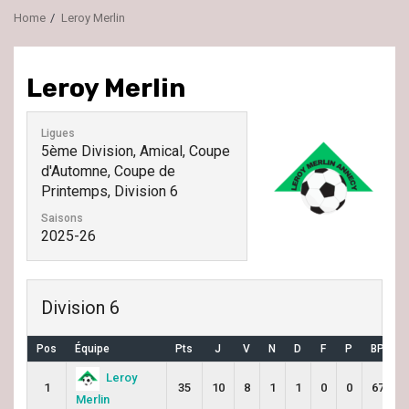
Home
Leroy Merlin
Leroy Merlin
Ligues
5ème Division, Amical, Coupe
d'Automne, Coupe de
Printemps, Division 6
Saisons
2025-26
Division 6
Pos
Équipe
Pts
J
V
N
D
F
P
BP
Leroy
1
35
10
8
1
1
0
0
67
Merlin