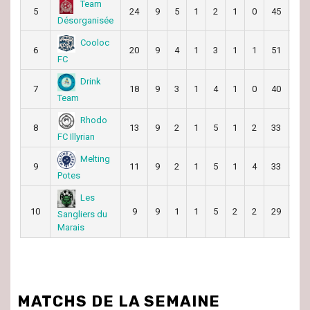
Team
5
24
9
5
1
2
1
0
45
36
Désorganisée
Cooloc
6
20
9
4
1
3
1
1
51
50
FC
Drink
7
18
9
3
1
4
1
0
40
43
Team
Rhodo
8
13
9
2
1
5
1
2
33
57
FC Illyrian
Melting
9
11
9
2
1
5
1
4
33
47
Potes
Les
10
9
9
1
1
5
2
2
29
62
Sangliers du
Marais
MATCHS DE LA SEMAINE