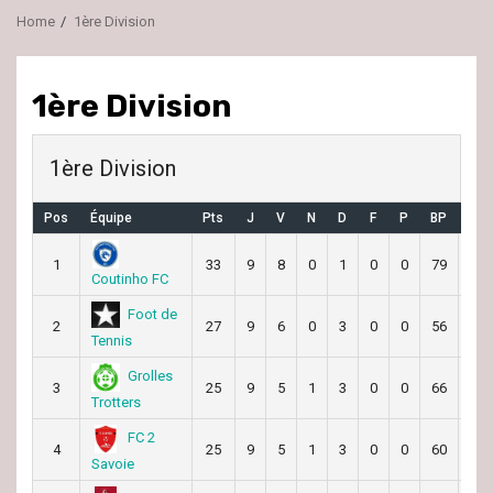
Home
1ère Division
1ère Division
1ère Division
Pos
Équipe
Pts
J
V
N
D
F
P
BP
BC
1
33
9
8
0
1
0
0
79
54
Coutinho FC
Foot de
2
27
9
6
0
3
0
0
56
39
Tennis
Grolles
3
25
9
5
1
3
0
0
66
48
Trotters
FC 2
4
25
9
5
1
3
0
0
60
56
Savoie