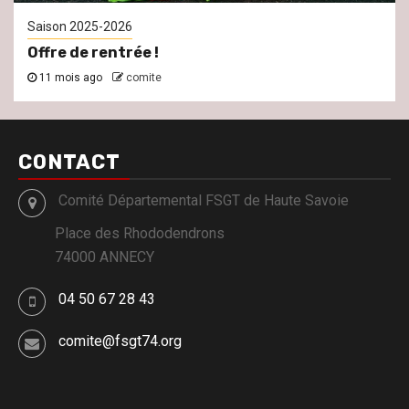
Saison 2025-2026
Offre de rentrée !
11 mois ago
comite
CONTACT
Comité Départemental FSGT de Haute Savoie
Place des Rhododendrons
74000 ANNECY
04 50 67 28 43
comite@fsgt74.org