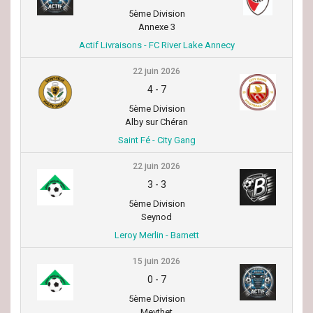
5ème Division
Annexe 3
Actif Livraisons - FC River Lake Annecy
22 juin 2026
4
-
7
5ème Division
Alby sur Chéran
Saint Fé - City Gang
22 juin 2026
3
-
3
5ème Division
Seynod
Leroy Merlin - Barnett
15 juin 2026
0
-
7
5ème Division
Meythet