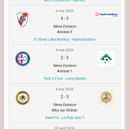
Actif Livraisons - Barnett
4 mai 2026
4
-
3
5ème Division
Annexe 3
FC River Lake Annecy - Hydrostadium
4 mai 2026
2
-
3
5ème Division
Annexe 1
Tech 2 Foot - Leroy Merlin
4 mai 2026
2
-
3
5ème Division
Alby sur Chéran
Saint Fé - Le Klub des 7
30 avril 2026