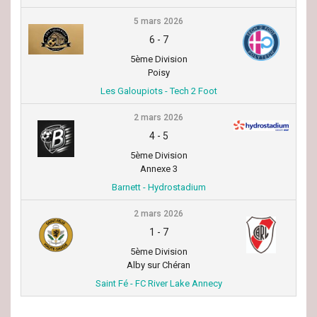
5 mars 2026
6
-
7
5ème Division
Poisy
Les Galoupiots - Tech 2 Foot
2 mars 2026
4
-
5
5ème Division
Annexe 3
Barnett - Hydrostadium
2 mars 2026
1
-
7
5ème Division
Alby sur Chéran
Saint Fé - FC River Lake Annecy