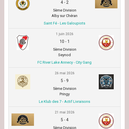
4
-
2
5ème Division
Alby sur Chéran
Saint Fé - Les Galoupiots
1 juin 2026
10
-
1
5ème Division
Seynod
FC River Lake Annecy - City Gang
26 mai 2026
5
-
9
5ème Division
Pringy
Le Klub des 7 - Actif Livraisons
21 mai 2026
5
-
4
5ème Division