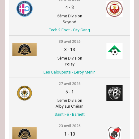
4
-
3
5ème Division
Seynod
Tech 2 Foot - City Gang
30 avril 2026
3
-
13
5ème Division
Poisy
Les Galoupiots - Leroy Merlin
27 avril 2026
5
-
1
5ème Division
Alby sur Chéran
Saint Fé - Barnett
23 avril 2026
1
-
10