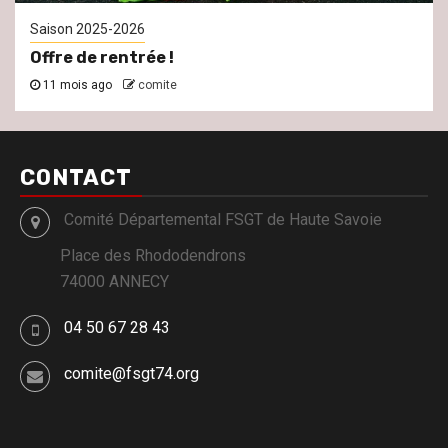
Saison 2025-2026
Offre de rentrée !
11 mois ago
comite
CONTACT
Comité Départemental FSGT de Haute Savoie
Place des Rhododendrons
74000 ANNECY
04 50 67 28 43
comite@fsgt74.org