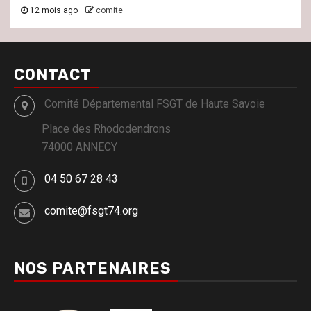
12 mois ago
comite
CONTACT
Comité Départemental FSGT de Haute Savoie
Place des Rhododendrons
74000 ANNECY
04 50 67 28 43
comite@fsgt74.org
NOS PARTENAIRES