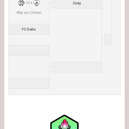
Cusy
10
-
3
Alby sur Chéran
FC Dahu