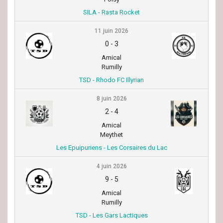
SILA - Rasta Rocket
11 juin 2026
0
-
3
Amical
Rumilly
TSD - Rhodo FC Illyrian
8 juin 2026
2
-
4
Amical
Meythet
Les Epuipuriens - Les Corsaires du Lac
4 juin 2026
9
-
5
Amical
Rumilly
TSD - Les Gars Lactiques