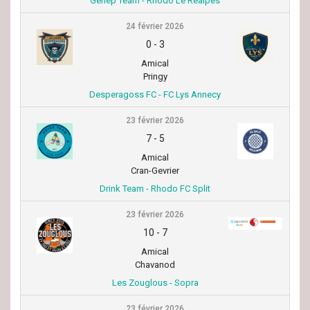
Genep’Team - Rhodo Le Réalpes
24 février 2026
0
-
3
Amical
Pringy
Desperagoss FC - FC Lys Annecy
23 février 2026
7
-
5
Amical
Cran-Gevrier
Drink Team - Rhodo FC Split
23 février 2026
10
-
7
Amical
Chavanod
Les Zouglous - Sopra
23 février 2026