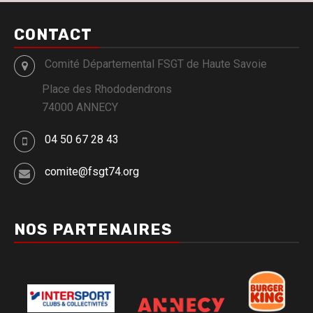
CONTACT
Comité Départemental FSGT de Haute Savoie
Place des Rhododendrons
74000 ANNECY
04 50 67 28 43
comite@fsgt74.org
NOS PARTENAIRES