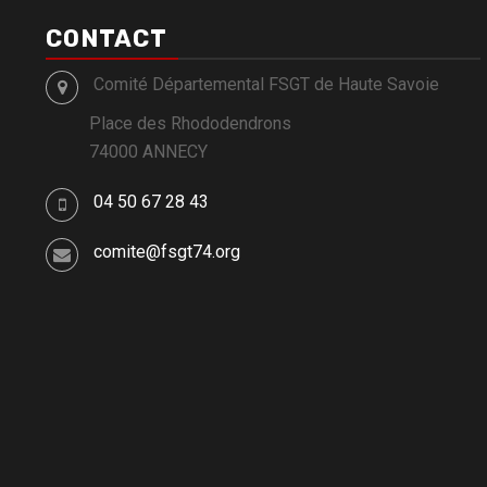
CONTACT
Comité Départemental FSGT de Haute Savoie
Place des Rhododendrons
74000 ANNECY
04 50 67 28 43
comite@fsgt74.org