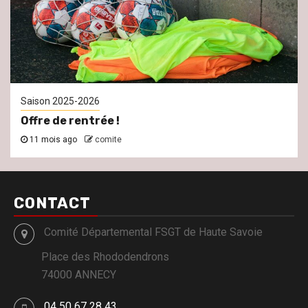
Saison 2025-2026
Offre de rentrée !
11 mois ago
comite
CONTACT
Comité Départemental FSGT de Haute Savoie
Place des Rhododendrons
74000 ANNECY
04 50 67 28 43