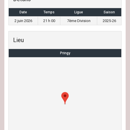
Date
Temps
Ligue
Saison
2 juin 2026
21 h 00
7ème Division
2025-26
Lieu
Pringy