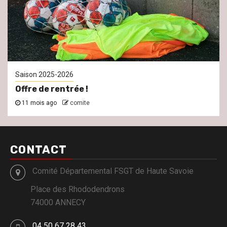
Saison 2025-2026
Offre de rentrée !
11 mois ago
comite
CONTACT
Comité Départemental FSGT de Haute Savoie
Place des Rhododendrons
74000 ANNECY
04 50 67 28 43