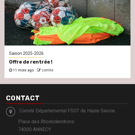
Saison 2025-2026
Offre de rentrée !
11 mois ago
comite
CONTACT
Comité Départemental FSGT de Haute Savoie
Place des Rhododendrons
74000 ANNECY